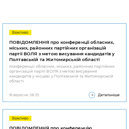
Важливо
ПОВІДОМЛЕННЯ про конференції обласних,
міських, районних партійних організацій
партії ВОЛЯ з метою висування кандидатів у
Полтавській та Житомирській області
Конференції обласних, міських, районних партійних
організацій партії ВОЛЯ з метою висування
кандидатів у місцеві у Полтавській та Житомирській
області
16 вересня, 08:35
Детальніше
Важливо
ПОВІДОМЛЕННЯ про конференцію