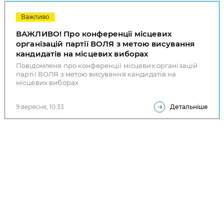
Важливо
ВАЖЛИВО! Про конференції місцевих
організацій партії ВОЛЯ з метою висування
кандидатів на місцевих виборах
Повідомленя про конференції місцевих організацій
партії ВОЛЯ з метою висування кандидатів на
місцевих виборах
9 вересня, 10:33
Детальніше