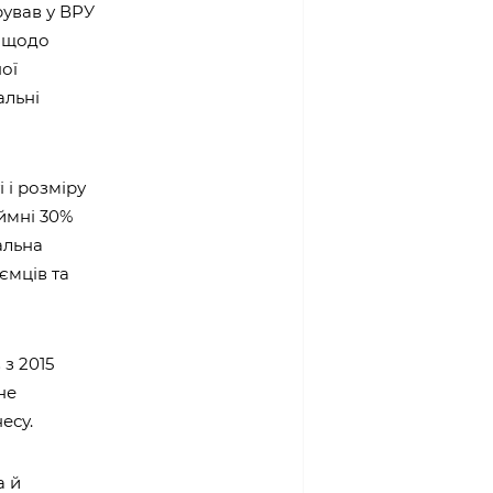
рував у ВРУ
и щодо
ої
альні
 і розміру
аймні 30%
альна
ємців та
 з 2015
не
есу.
а й