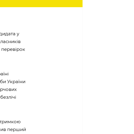
дидата у
власників
х перевірок
аїні
жби України
арчових
безлічі
ідтримкою
снив перший