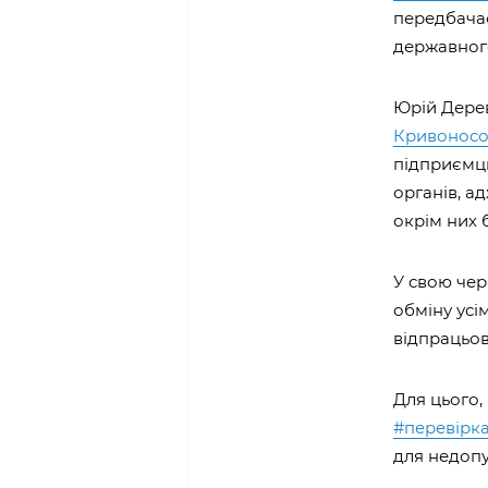
передбачає
державного
Юрій Дерев
Кривонос
підприємцю
органів, а
окрім них 
У свою черг
обміну усі
відпрацьов
Для цього,
#перевірк
для недопу