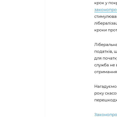
крок у пок
законопро
стимулюва
лібераліза
кроки прот
Ліберальна
податків, 
для початк
служба не 
отримання 
Нагадуємо, 
року скас
перешкоджа
Законопро