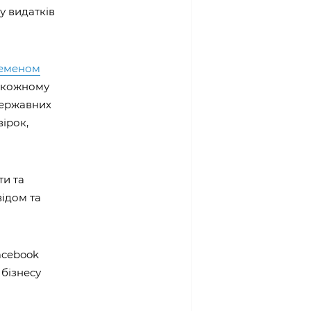
у видатків
еменом
и кожному
державних
вірок,
ти та
відом та
acebook
 бізнесу