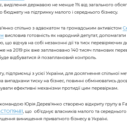
, виділення державою не менше 1% від загального обсяг
 бюджету на підтримку малого і середнього бізнесу.
’янко спільно з адвокатом та громадським активістом
С
ом
висловив готовність як народний депутат, допомагат
, що відчув на собі незаконні дії та тиск перевіряючих 
дже на 2019 рік вже заплановано 140 тисяч планових пере
буде відбуватися й позаплановий контроль.
у, підприємці з усієї України, для досягнення спільної ме
ма випадками тиску на бізнес, повинні обмінюватись дос
увати ефективні механізми протидії цим перевіркам.
 командою Юрія Дерев’янко створено відкриту групу в F
аСТОП9481
, що об'єднує власників малого та середнього
щення винищення приватного бізнесу в Україні.