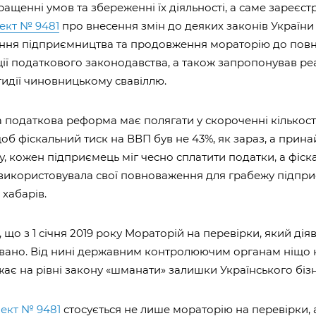
ращенні умов та збереженні їх діяльності, а саме зареєст
ект № 9481
про внесення змін до деяких законів Україн
ння підприємництва та продовження мораторію до повн
ції податкового законодавства, а також запропонував ре
идії чиновницькому свавіллю.
 податкова реформа має полягати у скороченні кількості
щоб фіскальний тиск на ВВП був не 43%, як зараз, а прин
у, кожен підприємець міг чесно сплатити податки, а фіск
використовувала свої повноваження для грабежу підпри
хабарів.
що з 1 січня 2019 року Мораторій на перевірки, який діяв
овано. Від нині державним контролюючим органам ніщо 
є на рівні закону «шманати» залишки Українського бізн
ект № 9481
стосується не лише мораторію на перевірки, 