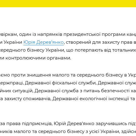
евіркам, один із напрямків президентської програми кан
и України
Юрія Дерев’янко
, створений для захисту прав 
середнього бізнесу України, що потерпають від тотальни
и контролюючими органами.
ємо проти знищення малого та середнього бізнесу в Укр
ержпраці, Державної фіскальної служби, Державної слу
йних ситуацій, Державної служба з питань безпечності х
а захисту споживачів, Державної екологічної інспекції та 
 за права підприємців, Юрій Дерев’янко заручившись п
сників малого та середнього бізнесу з усієї України, здій