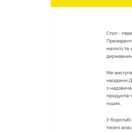
Стоп - пер
Президент
малого та 
державним
Ми виступа
наїздами Д
з надзвича
продуктів т
інших.
У боротьбі
тисячі вла