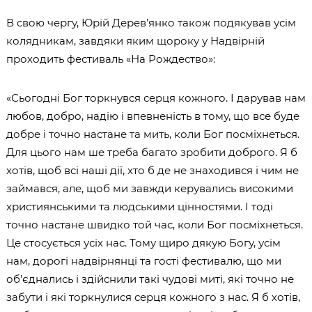
В свою чергу, Юрій Дерев’янко також подякував усім
колядникам, завдяки яким щороку у Надвірній
проходить фестиваль «На Рождество»:
«Сьогодні Бог торкнувся серця кожного. І дарував нам
любов, добро, надію і впевненість в тому, що все буде
добре і точно настане та мить, коли Бог посміхнеться.
Для цього нам ше треба багато зробити доброго. Я б
хотів, щоб всі наші дії, хто б де не знаходився і чим не
займався, але, щоб ми завжди керувались високими
християнськими та людськими цінностями. І тоді
точно настане швидко той час, коли Бог посміхнеться.
Це стосується усіх нас. Тому щиро дякую Богу, усім
нам, дорогі надвірнянці та гості фестивалю, що ми
об’єднались і здійснили такі чудові миті, які точно не
забути і які торкнулися серця кожного з нас. Я б хотів,