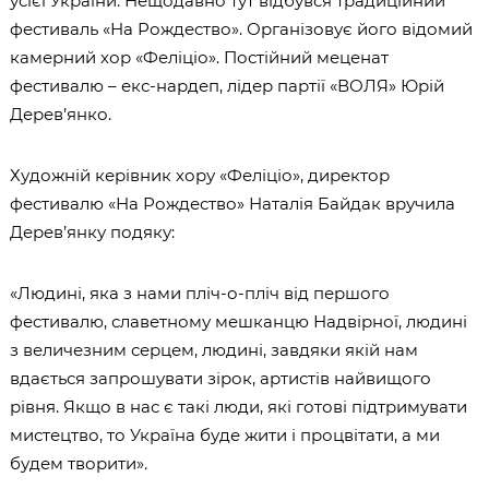
усієї України. Нещодавно тут відбувся традиційний
фестиваль «На Рождество». Організовує його відомий
камерний хор «Феліціо». Постійний меценат
фестивалю – екс-нардеп, лідер партії «ВОЛЯ» Юрій
Дерев’янко.
Художній керівник хору «Феліціо», директор
фестивалю «На Рождество» Наталія Байдак вручила
Дерев’янку подяку:
«Людині, яка з нами пліч-о-пліч від першого
фестивалю, славетному мешканцю Надвірної, людині
з величезним серцем, людині, завдяки якій нам
вдається запрошувати зірок, артистів найвищого
рівня. Якщо в нас є такі люди, які готові підтримувати
мистецтво, то Україна буде жити і процвітати, а ми
будем творити».